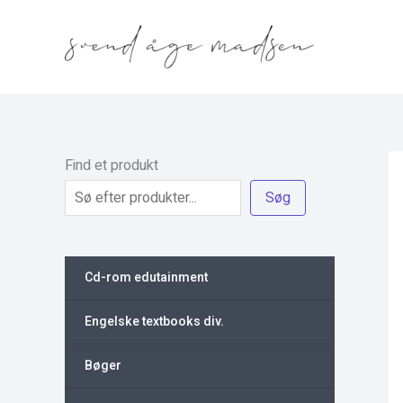
Gå
til
indholdet
Find et produkt
Søg
Cd-rom edutainment
Engelske textbooks div.
Bøger